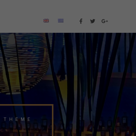
NING
AGENCY
, THEME