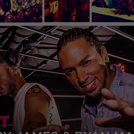
Experience
In order for
our website
to perform
as well as
possible
during your
visit. If you
refuse
these
cookies,
some
functionality
will
disappear
from the
website.