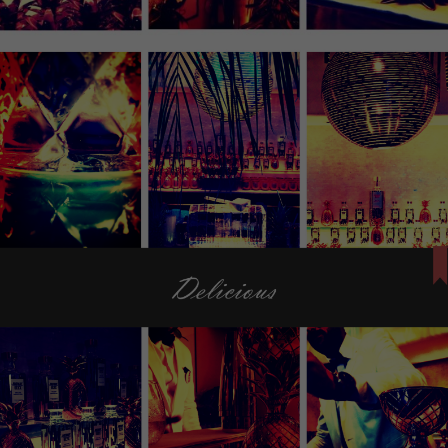
Necessary
These
cookies
are not
optional.
They are
needed
for the
website to
function.