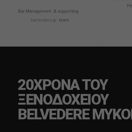
Pe
Bar Management
&
supporting
bartenders.gr
team
20ΧΡΟΝΑ ΤΟΥ
ΞΕΝΟΔΟΧΕΙΟΥ
BELVEDERE MYK