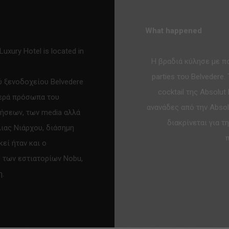
What happened
uxury Hotel is located in
Η βραδιά κύλησε με πο
parties του Belvedere
ύ ξενοδοχείου Belvedere
cocktail της Absolu
περά πρόσωπα του
ανανάδες από την Absol
ρήσεων, των media αλλά
διακρίνεται για 
ιας Νιάρχου, διάσημη
κεί ήταν και ο
 των εστιατορίων Nobu,
η.