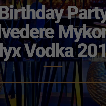
Birthday Part
lvedere Myko
lyx Vodka 20