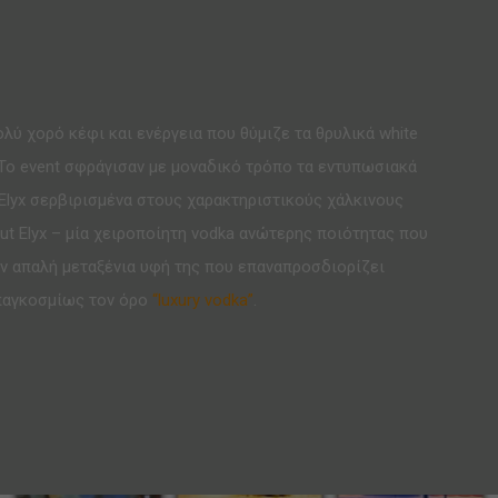
λύ χορό κέφι και ενέργεια που θύμιζε τα θρυλικά white
. Το event σφράγισαν με μοναδικό τρόπο τα εντυπωσιακά
t Elyx σερβιρισμένα στους χαρακτηριστικούς χάλκινους
ut Elyx – μία χειροποίητη vodka ανώτερης ποιότητας που
την απαλή μεταξένια υφή της που επαναπροσδιορίζει
παγκοσμίως τον όρο
“luxury vodka”
.