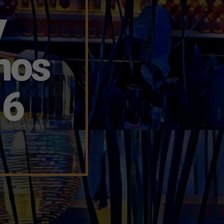
y
nos
16