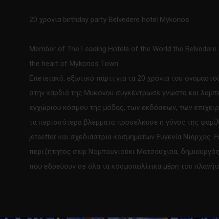
20 χρονια birthday party Belvedere hotel Mykonos
Member of The Leading Hotels of the World the Belvedere L
the heart of Mykonos Town
Eπετειακό, εξωτικό πάρτι για τα 20 χρόνια του ονομαστο
στην καρδιά της Μυκόνου συγκέντρωσε γνωστά και λαμ
εγχώριου κόσμου της μόδας, των εκδόσεων, των επιχει
τα περισσότερα βλέμματα προσέλκυσε η γόνος της φαμίλ
jetsetter και σχεδιάστρια κοσμημάτων Ευγενία Νιάρχος. Ε
περιζήτητος σεφ Nομπουγιούκι Ματσουχίσα, δημιουργός
που εδρεύουν σε όλα τα κοσμοπολίτικα μέρη του πλανήτ