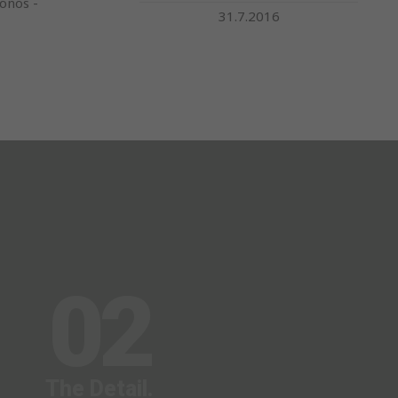
onos -
31.7.2016
02
The Detail.