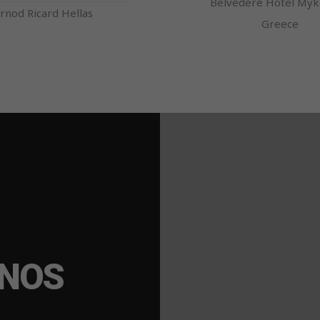
Belvedere Hotel Myk
rnod Ricard Hellas
Greece
ONOS