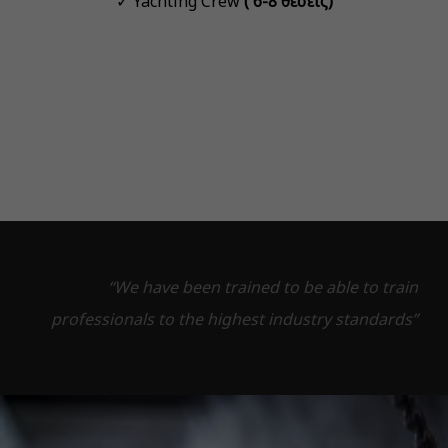
✓ Yachting Crew
( 6-8 θέσεις)
“We have been trained to be able to train
professionals to the highest industry standards”