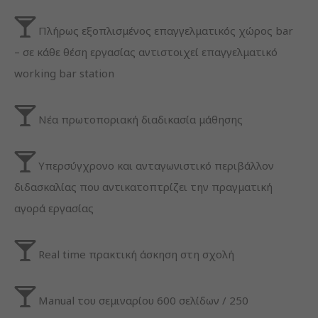
Πλήρως εξοπλισμένος επαγγελματικός χώρος bar
– σε κάθε θέση εργασίας αντιστοιχεί επαγγελματικό
working bar station
Νέα πρωτοποριακή διαδικασία μάθησης
Υπερσύγχρονο και ανταγωνιστικό περιβάλλον
διδασκαλίας που αντικατοπτρίζει την πραγματική
Necessary
αγορά εργασίας
These
cookies
are not
optional.
Real time πρακτική άσκηση στη σχολή
They are
needed
for the
Manual του σεμιναρίου 600 σελίδων / 250
website to
function.