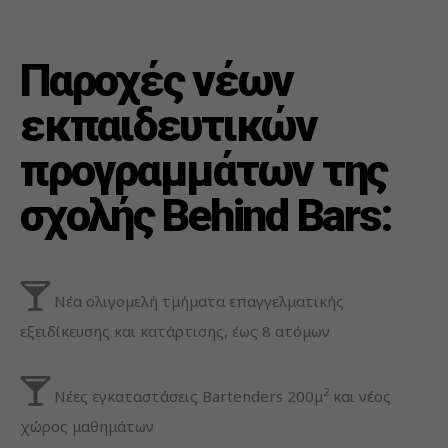
Παροχές νέων
εκπαιδευτικών
προγραμμάτων της
σχολής Behind Bars:
Νέα ολιγομελή τμήματα επαγγελματικής
εξειδίκευσης και κατάρτισης, έως 8 ατόμων
2
Νέες εγκαταστάσεις Bartenders 200μ
και νέος
χώρος μαθημάτων