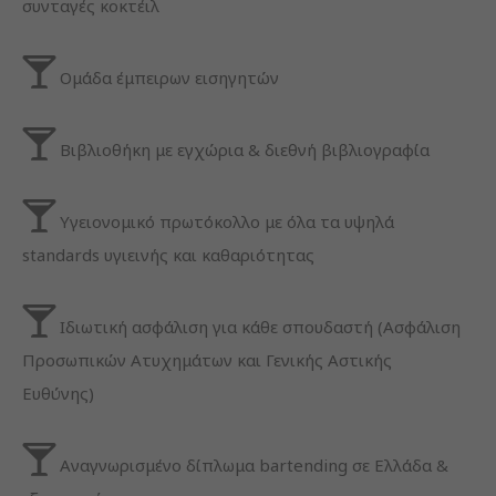
συνταγές κοκτέιλ
Experience
Ομάδα έμπειρων εισηγητών
In order for
our website
to perform
Βιβλιοθήκη με εγχώρια & διεθνή βιβλιογραφία
as well as
possible
during your
visit. If you
Υγειονομικό πρωτόκολλο με όλα τα υψηλά
refuse
standards υγιεινής και καθαριότητας
these
cookies,
some
functionality
Ιδιωτική ασφάλιση για κάθε σπουδαστή (Ασφάλιση
will
Προσωπικών Ατυχημάτων και Γενικής Αστικής
disappear
from the
Ευθύνης)
website.
Αναγνωρισμένο δίπλωμα bartending σε Ελλάδα &