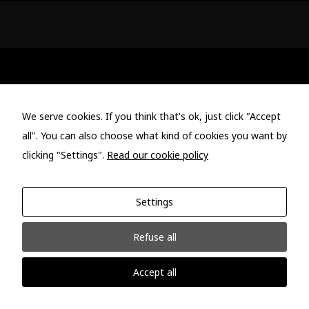
Student Testimonials
We serve cookies. If you think that's ok, just click "Accept
all". You can also choose what kind of cookies you want by
clicking "Settings".
Read our cookie policy
If you want to experience the best updated course in
Athens learn the newest techniques and the correct
Settings
way of service this is the place for you. You will make
excellent friends along the way too
Refuse all
Thomas Kontarinis
Business Administration
Accept all